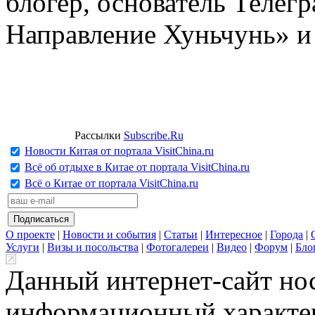
блогер, основатель Телег
Направление Хуньчунь» и
Рассылки
Subscribe.Ru
Новости Китая от портала VisitChina.ru
Всё об отдыхе в Китае от портала VisitChina.ru
Всё о Китае от портала VisitChina.ru
О проекте
|
Новости и события
|
Статьи
|
Интересное
|
Города
|
Услуги
|
Визы и посольства
|
Фотогалереи
|
Видео
|
Форум
|
Бло
Данный интернет-сайт но
информационный характер