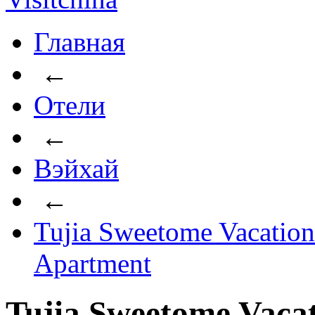
Главная
←
Отели
←
Вэйхай
←
Tujia Sweetome Vacation
Apartment
Tujia Sweetome Vacat