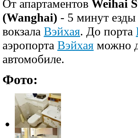
От апартаментов
Weihai S
(Wanghai)
- 5 минут езды
вокзала
Вэйхая
. До порта
аэропорта
Вэйхая
можно д
автомобиле.
Фото: