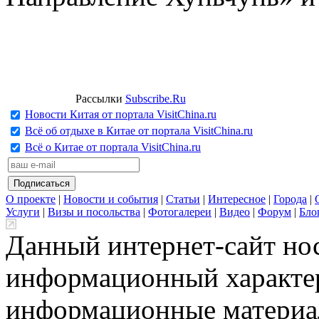
Рассылки
Subscribe.Ru
Новости Китая от портала VisitChina.ru
Всё об отдыхе в Китае от портала VisitChina.ru
Всё о Китае от портала VisitChina.ru
О проекте
|
Новости и события
|
Статьи
|
Интересное
|
Города
|
Услуги
|
Визы и посольства
|
Фотогалереи
|
Видео
|
Форум
|
Бло
Данный интернет-сайт но
информационный характер
информационные материа