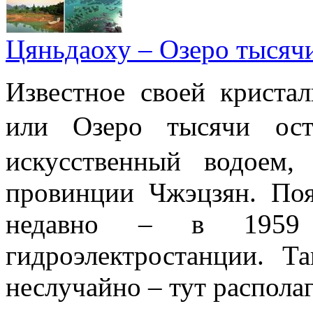
Цяньдаоху – Озеро тысяч
Известное своей криста
или Озеро тысячи 
искусственный водоем,
провинции Чжэцзян. Поя
недавно – в 1959 
гидроэлектростанции. Т
неслучайно – тут располаг