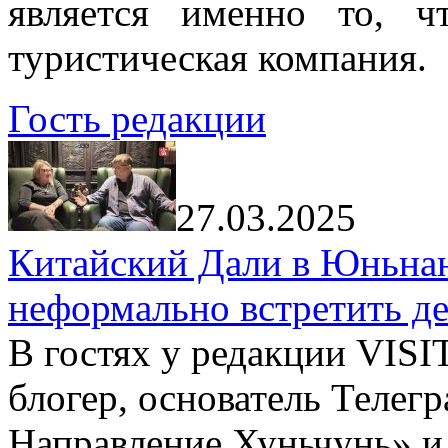
является именно то, ч
туристическая компания.
Гость редакции
27.03.2025
Китайский Дали в Юньнань
неформально встретить д
В гостях у редакции VIS
блогер, основатель Телег
Направление Хуньчунь» и