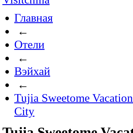
Главная
←
Отели
←
Вэйхай
←
Tujia Sweetome Vacation
City
Tujia Sweetome Vacat