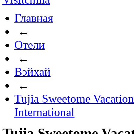
Главная
←
Отели
←
Вэйхай
←
Tujia Sweetome Vacation
International
Tujia Sweetome Vacat