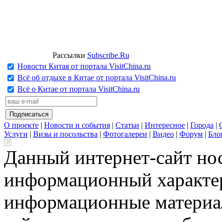
Рассылки
Subscribe.Ru
Новости Китая от портала VisitChina.ru
Всё об отдыхе в Китае от портала VisitChina.ru
Всё о Китае от портала VisitChina.ru
О проекте
|
Новости и события
|
Статьи
|
Интересное
|
Города
|
Услуги
|
Визы и посольства
|
Фотогалереи
|
Видео
|
Форум
|
Бло
Данный интернет-сайт но
информационный характер
информационные материа