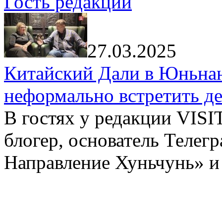
Гость редакции
27.03.2025
Китайский Дали в Юньнань
неформально встретить д
В гостях у редакции VIS
блогер, основатель Телег
Направление Хуньчунь» и