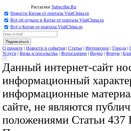
Рассылки
Subscribe.Ru
Новости Китая от портала VisitChina.ru
Всё об отдыхе в Китае от портала VisitChina.ru
Всё о Китае от портала VisitChina.ru
О проекте
|
Новости и события
|
Статьи
|
Интересное
|
Города
|
Услуги
|
Визы и посольства
|
Фотогалереи
|
Видео
|
Форум
|
Бло
Данный интернет-сайт но
информационный характер
информационные материа
сайте, не являются публи
положениями Статьи 437 