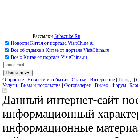
Рассылки
Subscribe.Ru
Новости Китая от портала VisitChina.ru
Всё об отдыхе в Китае от портала VisitChina.ru
Всё о Китае от портала VisitChina.ru
О проекте
|
Новости и события
|
Статьи
|
Интересное
|
Города
|
Услуги
|
Визы и посольства
|
Фотогалереи
|
Видео
|
Форум
|
Бло
Данный интернет-сайт но
информационный характер
информационные материа