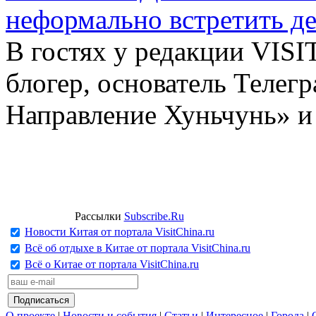
неформально встретить д
В гостях у редакции VIS
блогер, основатель Телег
Направление Хуньчунь» и
Рассылки
Subscribe.Ru
Новости Китая от портала VisitChina.ru
Всё об отдыхе в Китае от портала VisitChina.ru
Всё о Китае от портала VisitChina.ru
О проекте
|
Новости и события
|
Статьи
|
Интересное
|
Города
|