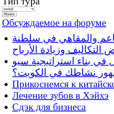
Тип тура
Обсуждаемое на форуме
طاعم والمقاهي في سلطنة
 التكاليف وزيادة الأرباح
في بناء استراتيجية سيو
ظهور نشاطك في الكويت؟
Прикоснемся к китайск
Лечение зубов в Хэйхэ
Сдэк для бизнеса