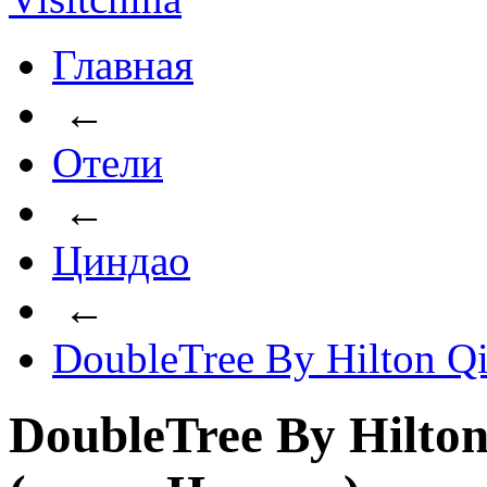
Главная
←
Отели
←
Циндао
←
DoubleTree By Hilton Q
DoubleTree By Hilto