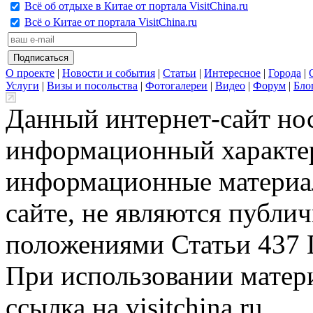
Всё об отдыхе в Китае от портала VisitChina.ru
Всё о Китае от портала VisitChina.ru
О проекте
|
Новости и события
|
Статьи
|
Интересное
|
Города
|
Услуги
|
Визы и посольства
|
Фотогалереи
|
Видео
|
Форум
|
Бло
Данный интернет-сайт но
информационный характер
информационные материа
сайте, не являются публи
положениями Статьи 437 
При использовании матери
ссылка на visitchina.ru