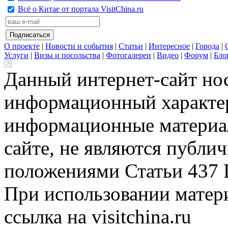
Всё о Китае от портала VisitChina.ru
О проекте
|
Новости и события
|
Статьи
|
Интересное
|
Города
|
Услуги
|
Визы и посольства
|
Фотогалереи
|
Видео
|
Форум
|
Бло
Данный интернет-сайт но
информационный характер
информационные материа
сайте, не являются публи
положениями Статьи 437 
При использовании матери
ссылка на visitchina.ru