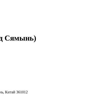
род Сямынь)
нь, Китай 361012