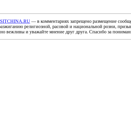
ISITCHINA.RU
— в комментариях запрещено размещение сообщ
разжиганию религиозной, расовой и национальной розни, призы
мно вежливы и уважайте мнение друг друга. Спасибо за пониман