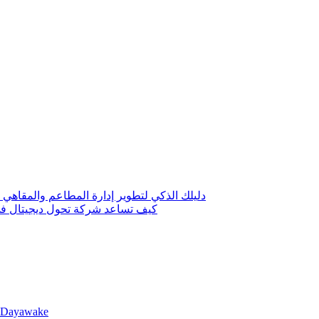
دليلك الذكي لتطوير إدارة المطاعم والمقاهي 
كيف تساعد شركة تحول ديجيتال في 
llDayawake