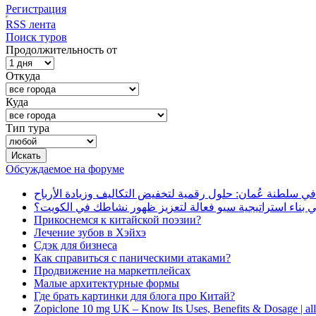
Регистрация
RSS лента
Поиск туров
Продолжительность от
Откуда
Куда
Тип тура
Обсуждаемое на форуме
في سلطنة عُمان: حلول رقمية لتخفيض التكاليف وزيادة الأرباح
بناء استراتيجية سيو فعالة لتعزيز ظهور نشاطك في الكويت؟
Прикоснемся к китайской поэзии?
Лечение зубов в Хэйхэ
Сдэк для бизнеса
Как справиться с паническими атаками?
Продвижение на маркетплейсах
Малые архитектурные формы
Где брать картинки для блога про Китай?
Zopiclone 10 mg UK – Know Its Uses, Benefits & Dosage | a