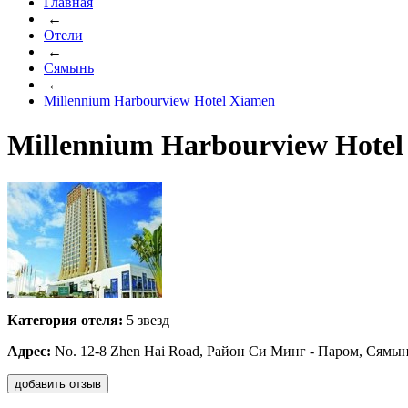
Главная
←
Отели
←
Сямынь
←
Millennium Harbourview Hotel Xiamen
Millennium Harbourview Hote
Категория отеля:
5 звезд
Адрес:
No. 12-8 Zhen Hai Road, Район Си Минг - Паром, Сямын
добавить отзыв