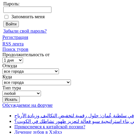
Пароль:
Запомнить меня
Забыли свой пароль?
Регистрация
RSS лента
Поиск туров
Продолжительность от
Откуда
Куда
Тип тура
Обсуждаемое на форуме
في سلطنة عُمان: حلول رقمية لتخفيض التكاليف وزيادة الأرباح
بناء استراتيجية سيو فعالة لتعزيز ظهور نشاطك في الكويت؟
Прикоснемся к китайской поэзии?
Лечение зубов в Хэйхэ