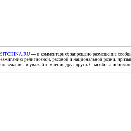
ISITCHINA.RU
— в комментариях запрещено размещение сообщ
разжиганию религиозной, расовой и национальной розни, призы
мно вежливы и уважайте мнение друг друга. Спасибо за пониман