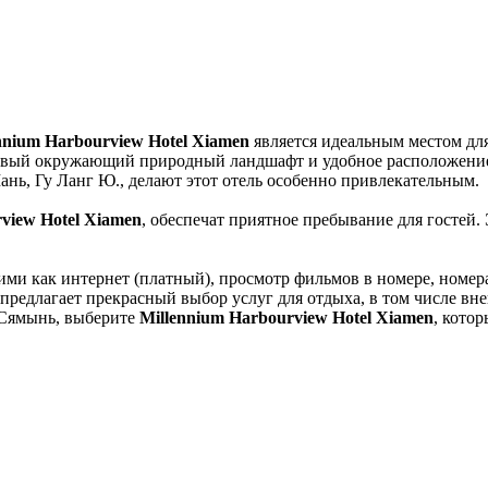
nnium Harbourview Hotel Xiamen
является идеальным местом дл
асивый окружающий природный ландшафт и удобное расположение
нь, Гу Ланг Ю., делают этот отель особенно привлекательным.
view Hotel Xiamen
, обеспечат приятное пребывание для гостей.
ми как интернет (платный), просмотр фильмов в номере, номера
редлагает прекрасный выбор услуг для отдыха, в том числе внеш
 Сямынь, выберите
Millennium Harbourview Hotel Xiamen
, кото