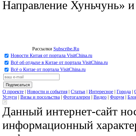
Направление Хуньчунь» и
Рассылки
Subscribe.Ru
Новости Китая от портала VisitChina.ru
Всё об отдыхе в Китае от портала VisitChina.ru
Всё о Китае от портала VisitChina.ru
О проекте
|
Новости и события
|
Статьи
|
Интересное
|
Города
|
Услуги
|
Визы и посольства
|
Фотогалереи
|
Видео
|
Форум
|
Бло
Данный интернет-сайт но
информационный характер