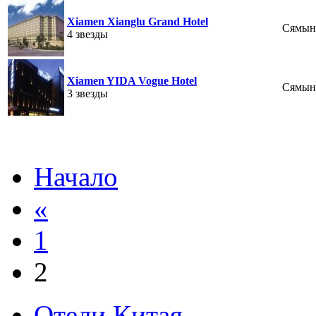
Xiamen Xianglu Grand Hotel
Сямын
4 звезды
Xiamen YIDA Vogue Hotel
Сямын
3 звезды
Начало
«
1
2
Отели Китая