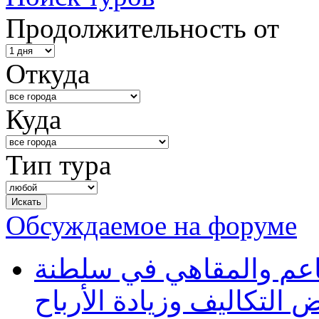
Продолжительность от
Откуда
Куда
Тип тура
Обсуждаемое на форуме
طاعم والمقاهي في سلطنة
 التكاليف وزيادة الأرباح