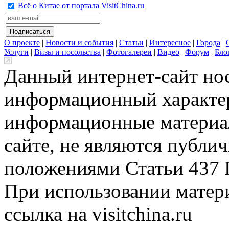
Всё о Китае от портала VisitChina.ru
О проекте
|
Новости и события
|
Статьи
|
Интересное
|
Города
|
Услуги
|
Визы и посольства
|
Фотогалереи
|
Видео
|
Форум
|
Бло
Данный интернет-сайт но
информационный характер
информационные материа
сайте, не являются публи
положениями Статьи 437 
При использовании матери
ссылка на visitchina.ru