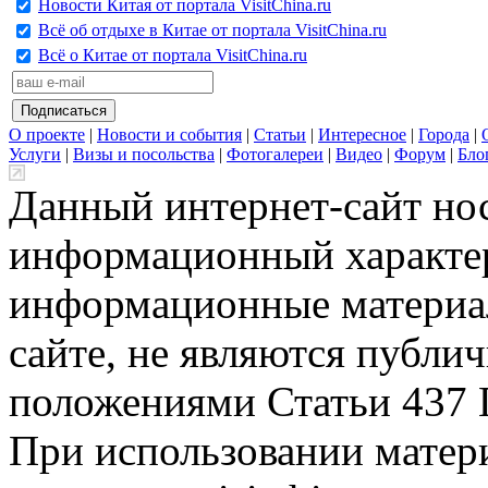
Новости Китая от портала VisitChina.ru
Всё об отдыхе в Китае от портала VisitChina.ru
Всё о Китае от портала VisitChina.ru
О проекте
|
Новости и события
|
Статьи
|
Интересное
|
Города
|
Услуги
|
Визы и посольства
|
Фотогалереи
|
Видео
|
Форум
|
Бло
Данный интернет-сайт но
информационный характер
информационные материа
сайте, не являются публи
положениями Статьи 437 
При использовании матери