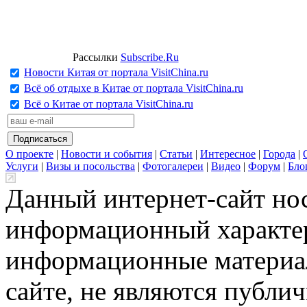
Рассылки
Subscribe.Ru
Новости Китая от портала VisitChina.ru
Всё об отдыхе в Китае от портала VisitChina.ru
Всё о Китае от портала VisitChina.ru
О проекте
|
Новости и события
|
Статьи
|
Интересное
|
Города
|
Услуги
|
Визы и посольства
|
Фотогалереи
|
Видео
|
Форум
|
Бло
Данный интернет-сайт но
информационный характер
информационные материа
сайте, не являются публи