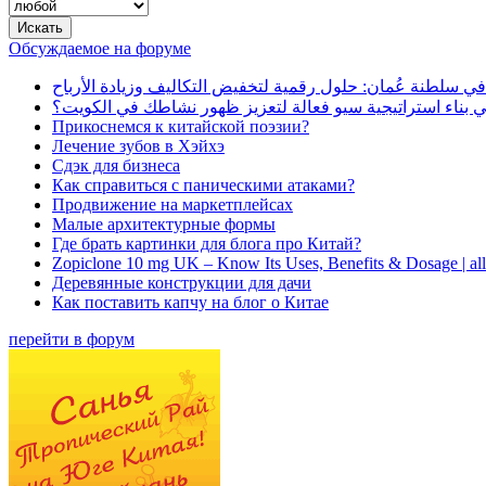
Обсуждаемое на форуме
في سلطنة عُمان: حلول رقمية لتخفيض التكاليف وزيادة الأرباح
بناء استراتيجية سيو فعالة لتعزيز ظهور نشاطك في الكويت؟
Прикоснемся к китайской поэзии?
Лечение зубов в Хэйхэ
Сдэк для бизнеса
Как справиться с паническими атаками?
Продвижение на маркетплейсах
Малые архитектурные формы
Где брать картинки для блога про Китай?
Zopiclone 10 mg UK – Know Its Uses, Benefits & Dosage | a
Деревянные конструкции для дачи
Как поставить капчу на блог о Китае
перейти в форум