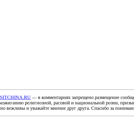
ISITCHINA.RU
— в комментариях запрещено размещение сообщ
разжиганию религиозной, расовой и национальной розни, призы
мно вежливы и уважайте мнение друг друга. Спасибо за пониман