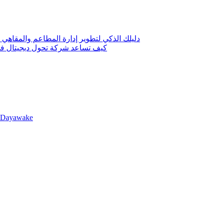
دليلك الذكي لتطوير إدارة المطاعم والمقاهي 
كيف تساعد شركة تحول ديجيتال في 
llDayawake