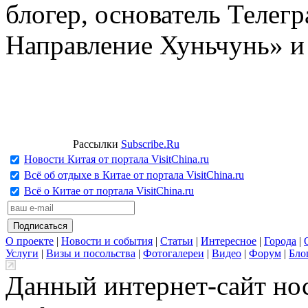
блогер, основатель Телег
Направление Хуньчунь» и
Рассылки
Subscribe.Ru
Новости Китая от портала VisitChina.ru
Всё об отдыхе в Китае от портала VisitChina.ru
Всё о Китае от портала VisitChina.ru
О проекте
|
Новости и события
|
Статьи
|
Интересное
|
Города
|
Услуги
|
Визы и посольства
|
Фотогалереи
|
Видео
|
Форум
|
Бло
Данный интернет-сайт но