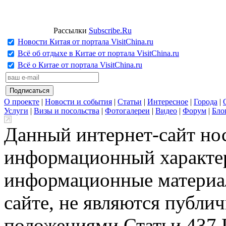
Рассылки
Subscribe.Ru
Новости Китая от портала VisitChina.ru
Всё об отдыхе в Китае от портала VisitChina.ru
Всё о Китае от портала VisitChina.ru
О проекте
|
Новости и события
|
Статьи
|
Интересное
|
Города
|
Услуги
|
Визы и посольства
|
Фотогалереи
|
Видео
|
Форум
|
Бло
Данный интернет-сайт но
информационный характер
информационные материа
сайте, не являются публи
положениями Статьи 437 