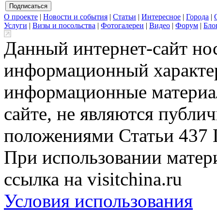
О проекте
|
Новости и события
|
Статьи
|
Интересное
|
Города
|
Услуги
|
Визы и посольства
|
Фотогалереи
|
Видео
|
Форум
|
Бло
Данный интернет-сайт но
информационный характер
информационные материа
сайте, не являются публи
положениями Статьи 437 
При использовании матери
ссылка на visitchina.ru
Условия использования