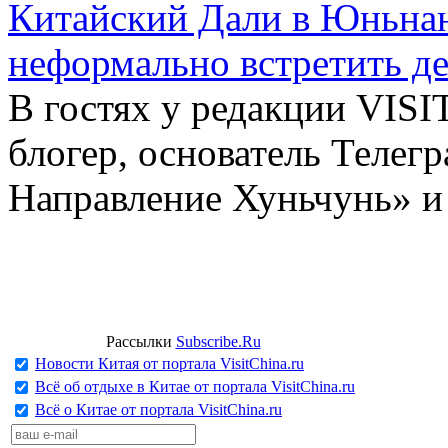
Китайский Дали в Юньнань
неформально встретить д
В гостях у редакции VIS
блогер, основатель Телег
Направление Хуньчунь» и
Рассылки
Subscribe.Ru
Новости Китая от портала VisitChina.ru
Всё об отдыхе в Китае от портала VisitChina.ru
Всё о Китае от портала VisitChina.ru