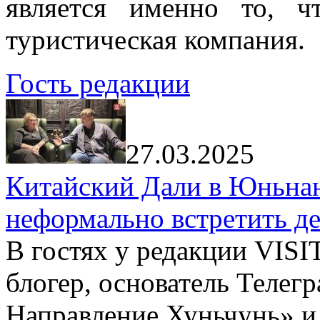
является именно то, ч
туристическая компания.
Гость редакции
27.03.2025
Китайский Дали в Юньнань
неформально встретить д
В гостях у редакции VIS
блогер, основатель Телег
Направление Хуньчунь» и