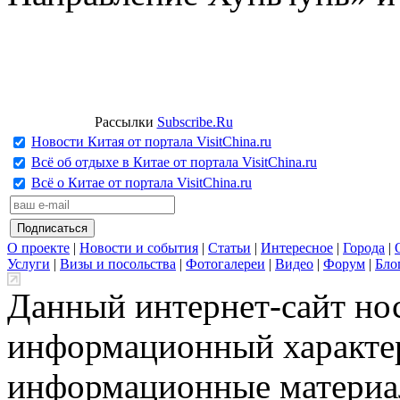
Рассылки
Subscribe.Ru
Новости Китая от портала VisitChina.ru
Всё об отдыхе в Китае от портала VisitChina.ru
Всё о Китае от портала VisitChina.ru
О проекте
|
Новости и события
|
Статьи
|
Интересное
|
Города
|
Услуги
|
Визы и посольства
|
Фотогалереи
|
Видео
|
Форум
|
Бло
Данный интернет-сайт но
информационный характер
информационные материа