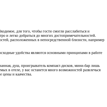
ходимое, для того, чтобы гости смогли расслабиться и
стро и легко добраться до многих достопримечательностей.
ьностей, расположенных в непосредственной близости, например
евосходные удобства являются основными принципами в работе
 ванная, душ, проигрыватель компакт-дисков, мини-бар лишь
ых в отеле, у вас останется много возможностей развлечься
е цены и каачества.