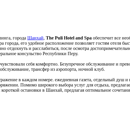
пинга, города
Шанхай
,
The Puli Hotel and Spa
обеспечит все необ
тра города, его удобное расположение позволяет гостям отеля бы
ценно отдохнуть и расслабиться, после осмотра достопримечател
еральное консульство Республики Перу.
ти чувствовали себя комфортно. Безупречное обслуживание и пр
 обслуживание, трансфер из аэропорта, ночной клуб.
тражение в каждом номере. ежедневная газета, отдельный душ и
оряжении. Помимо широкого выбора услуг для отдыха, предлагаем
ля короткой остановки в Шанхай, предлагая оптимальное сочетани