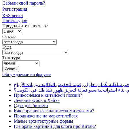
Забыли свой пароль?
Регистрация
RSS лента
Поиск туров
Продолжительность от
Откуда
Куда
Тип тура
Обсуждаемое на форуме
في سلطنة عُمان: حلول رقمية لتخفيض التكاليف وزيادة الأرباح
بناء استراتيجية سيو فعالة لتعزيز ظهور نشاطك في الكويت؟
Прикоснемся к китайской поэзии?
Лечение зубов в Хэйхэ
Сдэк для бизнеса
Как справиться с паническими атаками?
Продвижение на маркетплейсах
Малые архитектурные формы
Где брать картинки для блога про Китай?