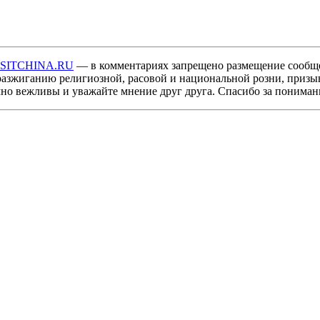
ISITCHINA.RU
— в комментариях запрещено размещение сообщ
разжиганию религиозной, расовой и национальной розни, призы
мно вежливы и уважайте мнение друг друга. Спасибо за пониман