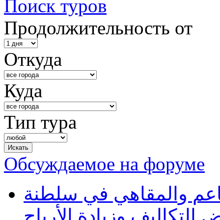
Поиск туров
Продолжительность от
Откуда
Куда
Тип тура
Обсуждаемое на форуме
طاعم والمقاهي في سلطنة
 التكاليف وزيادة الأرباح