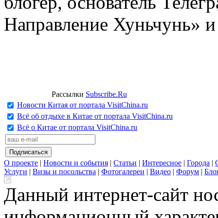
блогер, основатель Телег
Направление Хуньчунь» и
Рассылки
Subscribe.Ru
Новости Китая от портала VisitChina.ru
Всё об отдыхе в Китае от портала VisitChina.ru
Всё о Китае от портала VisitChina.ru
О проекте
|
Новости и события
|
Статьи
|
Интересное
|
Города
|
Услуги
|
Визы и посольства
|
Фотогалереи
|
Видео
|
Форум
|
Бло
Данный интернет-сайт но
информационный характер