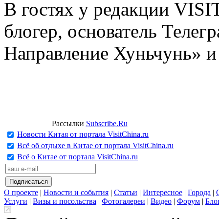
В гостях у редакции VIS
блогер, основатель Телег
Направление Хуньчунь» и
Рассылки
Subscribe.Ru
Новости Китая от портала VisitChina.ru
Всё об отдыхе в Китае от портала VisitChina.ru
Всё о Китае от портала VisitChina.ru
О проекте
|
Новости и события
|
Статьи
|
Интересное
|
Города
|
Услуги
|
Визы и посольства
|
Фотогалереи
|
Видео
|
Форум
|
Бло