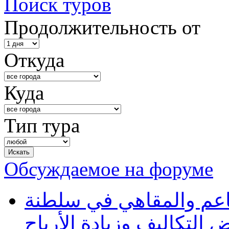
Поиск туров
Продолжительность от
Откуда
Куда
Тип тура
Обсуждаемое на форуме
طاعم والمقاهي في سلطنة
 التكاليف وزيادة الأرباح