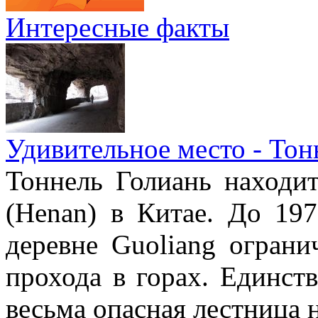
Интересные факты
Удивительное место - Тон
Тоннель Голиань находи
(Henan) в Китае. До 19
деревне Guoliang ограни
прохода в горах. Единст
весьма опасная лестница н