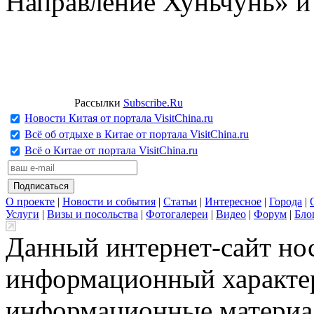
Направление Хуньчунь» и
Рассылки
Subscribe.Ru
Новости Китая от портала VisitChina.ru
Всё об отдыхе в Китае от портала VisitChina.ru
Всё о Китае от портала VisitChina.ru
О проекте
|
Новости и события
|
Статьи
|
Интересное
|
Города
|
Услуги
|
Визы и посольства
|
Фотогалереи
|
Видео
|
Форум
|
Бло
Данный интернет-сайт но
информационный характер
информационные материа