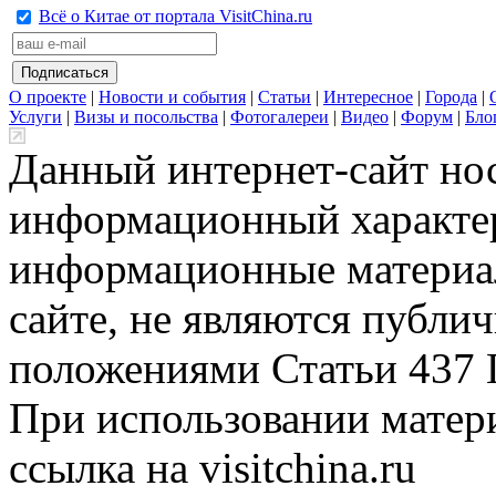
Всё о Китае от портала VisitChina.ru
О проекте
|
Новости и события
|
Статьи
|
Интересное
|
Города
|
Услуги
|
Визы и посольства
|
Фотогалереи
|
Видео
|
Форум
|
Бло
Данный интернет-сайт но
информационный характер
информационные материа
сайте, не являются публи
положениями Статьи 437 
При использовании матери
ссылка на visitchina.ru