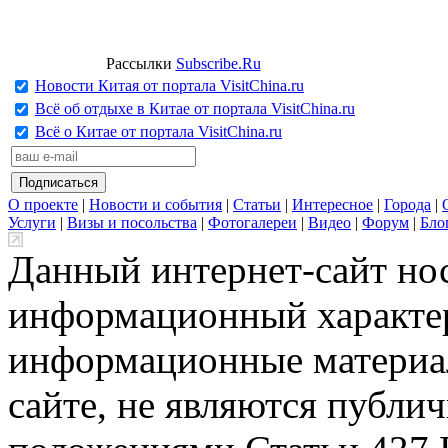
Рассылки
Subscribe.Ru
Новости Китая от портала VisitChina.ru
Всё об отдыхе в Китае от портала VisitChina.ru
Всё о Китае от портала VisitChina.ru
О проекте
|
Новости и события
|
Статьи
|
Интересное
|
Города
|
Услуги
|
Визы и посольства
|
Фотогалереи
|
Видео
|
Форум
|
Бло
Данный интернет-сайт но
информационный характер
информационные материа
сайте, не являются публи