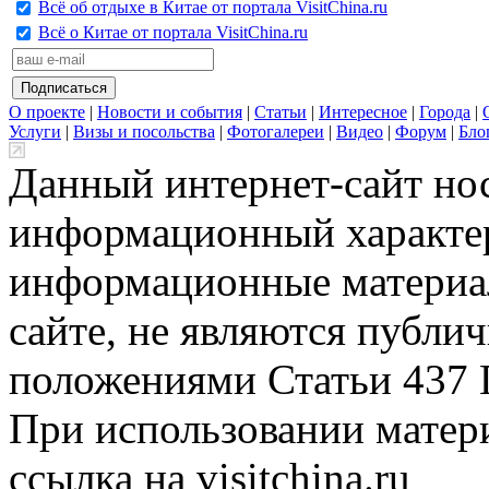
Всё об отдыхе в Китае от портала VisitChina.ru
Всё о Китае от портала VisitChina.ru
О проекте
|
Новости и события
|
Статьи
|
Интересное
|
Города
|
Услуги
|
Визы и посольства
|
Фотогалереи
|
Видео
|
Форум
|
Бло
Данный интернет-сайт но
информационный характер
информационные материа
сайте, не являются публи
положениями Статьи 437 
При использовании матери
ссылка на visitchina.ru