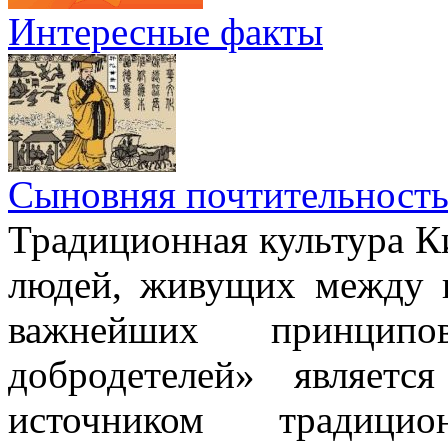
Интересные факты
Сыновняя почтительност
Традиционная культура Ки
людей, живущих между н
важнейших принци
добродетелей» являет
источником традици