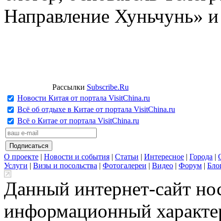
Направление Хуньчунь» и
Рассылки
Subscribe.Ru
Новости Китая от портала VisitChina.ru
Всё об отдыхе в Китае от портала VisitChina.ru
Всё о Китае от портала VisitChina.ru
О проекте
|
Новости и события
|
Статьи
|
Интересное
|
Города
|
Услуги
|
Визы и посольства
|
Фотогалереи
|
Видео
|
Форум
|
Бло
Данный интернет-сайт но
информационный характер