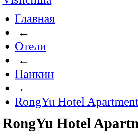
Главная
←
Отели
←
Нанкин
←
RongYu Hotel Apartmen
RongYu Hotel Apart