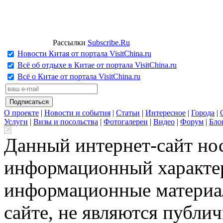
Рассылки
Subscribe.Ru
Новости Китая от портала VisitChina.ru
Всё об отдыхе в Китае от портала VisitChina.ru
Всё о Китае от портала VisitChina.ru
О проекте
|
Новости и события
|
Статьи
|
Интересное
|
Города
|
Услуги
|
Визы и посольства
|
Фотогалереи
|
Видео
|
Форум
|
Бло
Данный интернет-сайт но
информационный характер
информационные материа
сайте, не являются публи