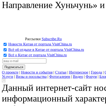
Направление Хуньчунь» и
Рассылки
Subscribe.Ru
Новости Китая от портала VisitChina.ru
Всё об отдыхе в Китае от портала VisitChina.ru
Всё о Китае от портала VisitChina.ru
О проекте
|
Новости и события
|
Статьи
|
Интересное
|
Города
|
Услуги
|
Визы и посольства
|
Фотогалереи
|
Видео
|
Форум
|
Бло
Данный интернет-сайт но
информационный характер