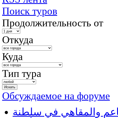
Поиск туров
Продолжительность от
Откуда
Куда
Тип тура
Обсуждаемое на форуме
طاعم والمقاهي في سلطنة