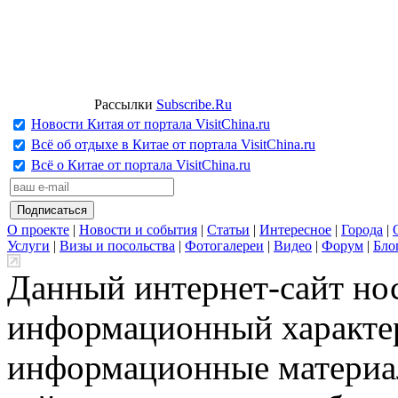
Рассылки
Subscribe.Ru
Новости Китая от портала VisitChina.ru
Всё об отдыхе в Китае от портала VisitChina.ru
Всё о Китае от портала VisitChina.ru
О проекте
|
Новости и события
|
Статьи
|
Интересное
|
Города
|
Услуги
|
Визы и посольства
|
Фотогалереи
|
Видео
|
Форум
|
Бло
Данный интернет-сайт но
информационный характер
информационные материа