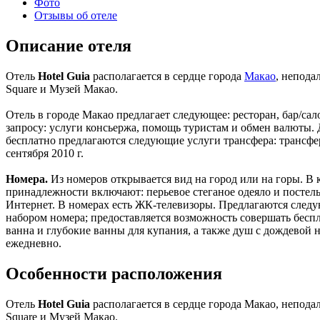
Фото
Отзывы об отеле
Описание отеля
Отель
Hotel Guia
располагается в сердце города
Макао
, непода
Square и Музей Макао.
Отель в городе Макао предлагает следующее: ресторан, бар/са
запросу: услуги консьержа, помощь туристам и обмен валюты. Д
бесплатно предлагаются следующие услуги трансфера: трансфер
сентября 2010 г.
Номера.
Из номеров открывается вид на город или на горы. В
принадлежности включают: перьевое стеганое одеяло и постел
Интернет. В номерах есть ЖК-телевизоры. Предлагаются следу
набором номера; предоставляется возможность совершать бесп
ванна и глубокие ванны для купания, а также душ с дождевой
ежедневно.
Особенности расположения
Отель
Hotel Guia
располагается в сердце города Макао, неподале
Square и Музей Макао.