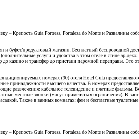
леку – Крепость Guia Fortress, Fortaleza do Monte и Развалины соб
лон и буфет/продуктовый магазин. Бесплатный беспроводной дос
ополнительные услуги и удобства в этом отеле в стиле ар-деко:
 до казино и трансфер до пристани паромной переправы. Это от
 кондиционируемых номерах (90) отеля Hotel Guia предоставляю
ьные принадлежности высшего качества. В номерах предоставля
ющие развлечения: кабельное телевидение и платные фильмы. В
латные местные звонки (могут применяться ограничения). В ва
 насадкой. Также в ванных комнатах: фен и бесплатные туалетн
ку – Крепость Guia Fortress, Fortaleza do Monte и Развалины соб