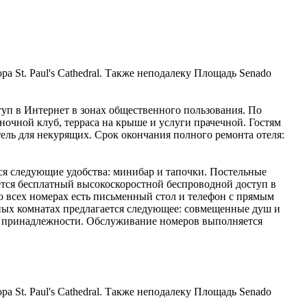
ора St. Paul's Cathedral. Также неподалеку Площадь Senado
туп в Интернет в зонах общественного пользования. По
 ночной клуб, терраса на крыше и услуги прачечной. Гостям
ель для некурящих. Срок окончания полного ремонта отеля:
тся следующие удобства: минибар и тапочки. Постельные
ется бесплатный высокоскоростной беспроводной доступ в
о всех номерах есть письменный стол и телефон с прямым
нных комнатах предлагается следующее: совмещенные душ и
ые принадлежности. Обслуживание номеров выполняется
ора St. Paul's Cathedral. Также неподалеку Площадь Senado