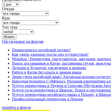
Откуда
Куда
Тип тура
Обсуждаемое на форуме
Прикоснемся к китайской поэзии?
Как ужать длинные посты про путешествия?
Wenzhou / Переводчик, представитель, закупщик, контроле
Поиск поставщиков в Китае, растаможка грузов, междуна
Лечение в Хуньчуне для мужчин и женщин
Работа в Китае без опыта и знания языка
Зачем учить китайский язык? Авторская колонка педагого
Народная больница Суйфэньхэ. Реальная альтернатива к
Услуги переводчика в Урумчи и Синцзян-Уйгурском Авт
Услуги гида-переводчика в Шанхае. Поиск и предложени
Услуги переводчика китайского языка в Пекине, в Шанха
Профессиональный переводчик в Пекине
перейти в форум