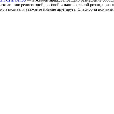
ISITCHINA.RU
— в комментариях запрещено размещение сообщ
разжиганию религиозной, расовой и национальной розни, призы
мно вежливы и уважайте мнение друг друга. Спасибо за пониман