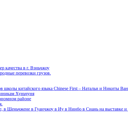
р качества в г. Вэньчжоу
родные перевозки грузов.
в школы китайского языка Chinese First – Натальи и Никиты Ван
линикам Хуньчуня
ономном районе
я.
е, в Шеньчжене в Гуанчжоу в Иу в Нинбо в Сиань на выставке и 