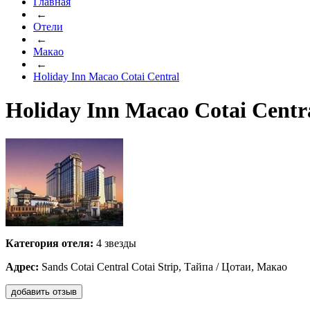
Главная
←
Отели
←
Макао
←
Holiday Inn Macao Cotai Central
Holiday Inn Macao Cotai Centr
Категория отеля:
4 звезды
Адрес:
Sands Cotai Central Cotai Strip, Тайпа / Цотаи, Макао
добавить отзыв