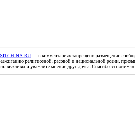
ISITCHINA.RU
— в комментариях запрещено размещение сообщ
разжиганию религиозной, расовой и национальной розни, призы
мно вежливы и уважайте мнение друг друга. Спасибо за пониман