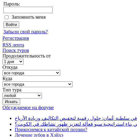
Пароль:
Запомнить меня
Забыли свой пароль?
Регистрация
RSS лента
Поиск туров
Продолжительность от
Откуда
Куда
Тип тура
Обсуждаемое на форуме
في سلطنة عُمان: حلول رقمية لتخفيض التكاليف وزيادة الأرباح
بناء استراتيجية سيو فعالة لتعزيز ظهور نشاطك في الكويت؟
Прикоснемся к китайской поэзии?
Лечение зубов в Хэйхэ