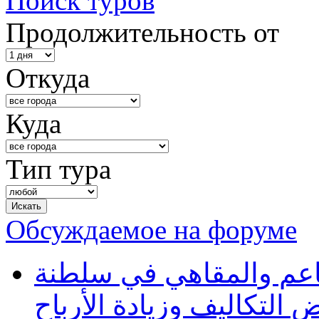
Поиск туров
Продолжительность от
Откуда
Куда
Тип тура
Обсуждаемое на форуме
طاعم والمقاهي في سلطنة
 التكاليف وزيادة الأرباح