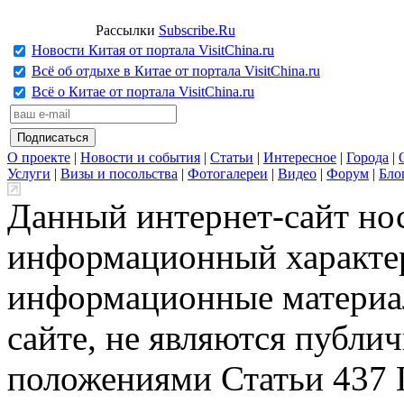
Рассылки
Subscribe.Ru
Новости Китая от портала VisitChina.ru
Всё об отдыхе в Китае от портала VisitChina.ru
Всё о Китае от портала VisitChina.ru
О проекте
|
Новости и события
|
Статьи
|
Интересное
|
Города
|
Услуги
|
Визы и посольства
|
Фотогалереи
|
Видео
|
Форум
|
Бло
Данный интернет-сайт но
информационный характер
информационные материа
сайте, не являются публи
положениями Статьи 437 