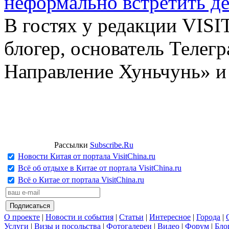
неформально встретить д
В гостях у редакции VIS
блогер, основатель Телег
Направление Хуньчунь» и
Рассылки
Subscribe.Ru
Новости Китая от портала VisitChina.ru
Всё об отдыхе в Китае от портала VisitChina.ru
Всё о Китае от портала VisitChina.ru
О проекте
|
Новости и события
|
Статьи
|
Интересное
|
Города
|
Услуги
|
Визы и посольства
|
Фотогалереи
|
Видео
|
Форум
|
Бло