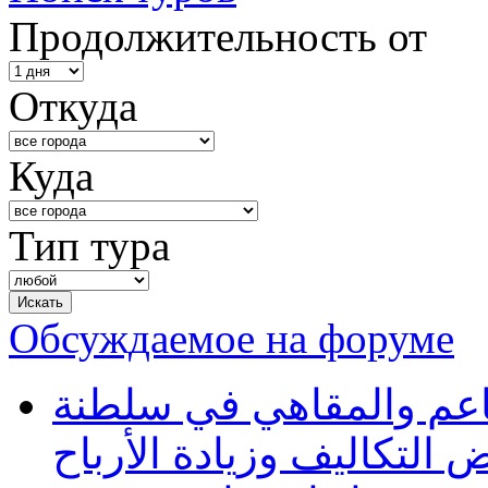
Продолжительность от
Откуда
Куда
Тип тура
Обсуждаемое на форуме
طاعم والمقاهي في سلطنة
 التكاليف وزيادة الأرباح