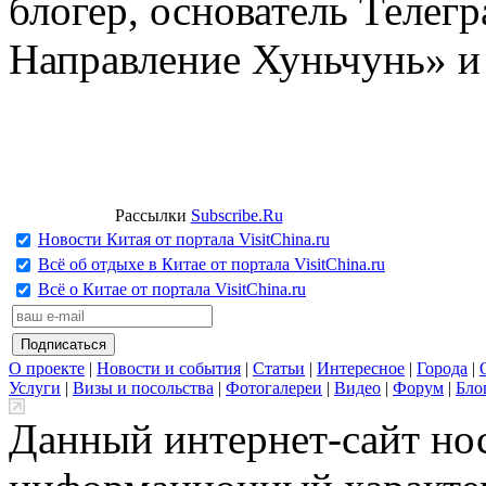
блогер, основатель Телег
Направление Хуньчунь» и
Рассылки
Subscribe.Ru
Новости Китая от портала VisitChina.ru
Всё об отдыхе в Китае от портала VisitChina.ru
Всё о Китае от портала VisitChina.ru
О проекте
|
Новости и события
|
Статьи
|
Интересное
|
Города
|
Услуги
|
Визы и посольства
|
Фотогалереи
|
Видео
|
Форум
|
Бло
Данный интернет-сайт но