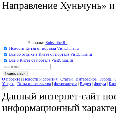
Направление Хуньчунь» и
Рассылки
Subscribe.Ru
Новости Китая от портала VisitChina.ru
Всё об отдыхе в Китае от портала VisitChina.ru
Всё о Китае от портала VisitChina.ru
О проекте
|
Новости и события
|
Статьи
|
Интересное
|
Города
|
Услуги
|
Визы и посольства
|
Фотогалереи
|
Видео
|
Форум
|
Бло
Данный интернет-сайт но
информационный характер