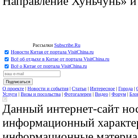
Направление Хуньчунь» и
Рассылки
Subscribe.Ru
Новости Китая от портала VisitChina.ru
Всё об отдыхе в Китае от портала VisitChina.ru
Всё о Китае от портала VisitChina.ru
О проекте
|
Новости и события
|
Статьи
|
Интересное
|
Города
|
Услуги
|
Визы и посольства
|
Фотогалереи
|
Видео
|
Форум
|
Бло
Данный интернет-сайт но
информационный характер
информационные материа