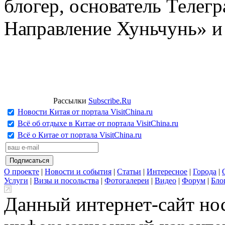
блогер, основатель Телег
Направление Хуньчунь» и
Рассылки
Subscribe.Ru
Новости Китая от портала VisitChina.ru
Всё об отдыхе в Китае от портала VisitChina.ru
Всё о Китае от портала VisitChina.ru
О проекте
|
Новости и события
|
Статьи
|
Интересное
|
Города
|
Услуги
|
Визы и посольства
|
Фотогалереи
|
Видео
|
Форум
|
Бло
Данный интернет-сайт но