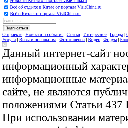
Новости Китая от портала VisitChina.ru
Всё об отдыхе в Китае от портала VisitChina.ru
Всё о Китае от портала VisitChina.ru
О проекте
|
Новости и события
|
Статьи
|
Интересное
|
Города
|
Услуги
|
Визы и посольства
|
Фотогалереи
|
Видео
|
Форум
|
Бло
Данный интернет-сайт но
информационный характер
информационные материа
сайте, не являются публи
положениями Статьи 437 
При использовании матери