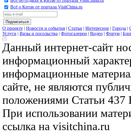
Всё об отдыхе в Китае от портала VisitChina.ru
Всё о Китае от портала VisitChina.ru
О проекте
|
Новости и события
|
Статьи
|
Интересное
|
Города
|
Услуги
|
Визы и посольства
|
Фотогалереи
|
Видео
|
Форум
|
Бло
Данный интернет-сайт но
информационный характер
информационные материа
сайте, не являются публи
положениями Статьи 437 
При использовании матери
ссылка на visitchina.ru