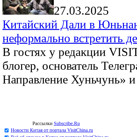
27.03.2025
Китайский Дали в Юньнань
неформально встретить д
В гостях у редакции VIS
блогер, основатель Телег
Направление Хуньчунь» и
Рассылки
Subscribe.Ru
Новости Китая от портала VisitChina.ru