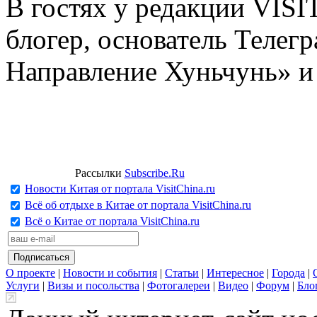
В гостях у редакции VIS
блогер, основатель Телег
Направление Хуньчунь» и
Рассылки
Subscribe.Ru
Новости Китая от портала VisitChina.ru
Всё об отдыхе в Китае от портала VisitChina.ru
Всё о Китае от портала VisitChina.ru
О проекте
|
Новости и события
|
Статьи
|
Интересное
|
Города
|
Услуги
|
Визы и посольства
|
Фотогалереи
|
Видео
|
Форум
|
Бло