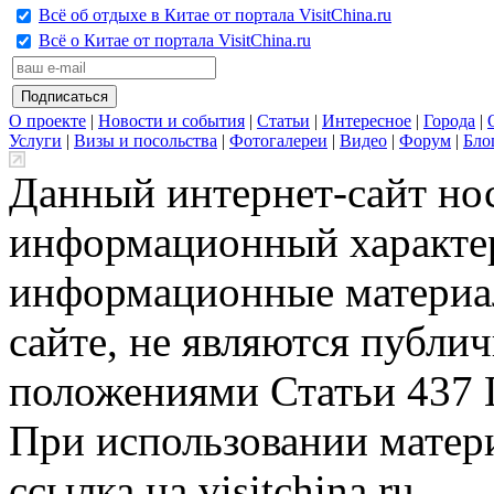
Всё об отдыхе в Китае от портала VisitChina.ru
Всё о Китае от портала VisitChina.ru
О проекте
|
Новости и события
|
Статьи
|
Интересное
|
Города
|
Услуги
|
Визы и посольства
|
Фотогалереи
|
Видео
|
Форум
|
Бло
Данный интернет-сайт но
информационный характер
информационные материа
сайте, не являются публи
положениями Статьи 437 
При использовании матери
ссылка на visitchina.ru