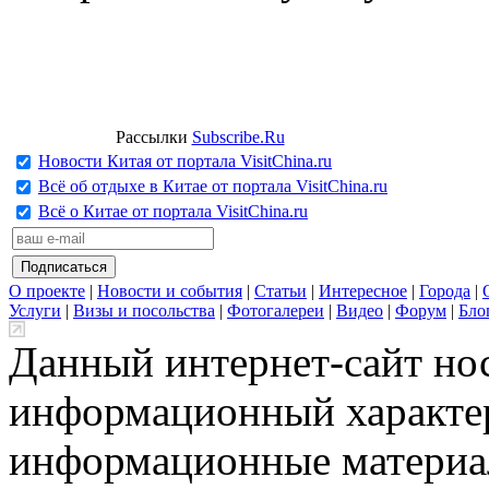
Рассылки
Subscribe.Ru
Новости Китая от портала VisitChina.ru
Всё об отдыхе в Китае от портала VisitChina.ru
Всё о Китае от портала VisitChina.ru
О проекте
|
Новости и события
|
Статьи
|
Интересное
|
Города
|
Услуги
|
Визы и посольства
|
Фотогалереи
|
Видео
|
Форум
|
Бло
Данный интернет-сайт но
информационный характер
информационные материа