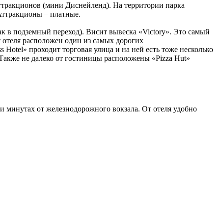
аттракционов (мини Диснейленд). На территории парка
 Аттракционы – платные.
к в подземный переход). Висит вывеска «Victory». Это самый
от отеля расположен один из самых дорогих
s Hotel» проходит торговая улица и на ней есть тоже несколько
.Также не далеко от гостиницы расположены «Pizza Hut»
-ти минутах от железнодорожного вокзала. От отеля удобно