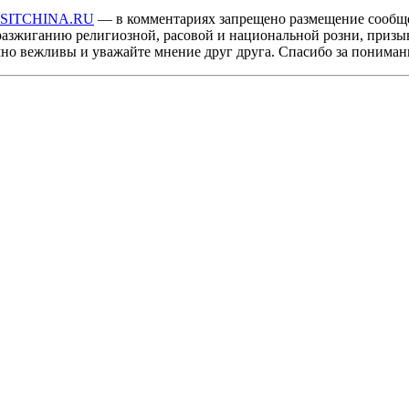
ISITCHINA.RU
— в комментариях запрещено размещение сообщ
разжиганию религиозной, расовой и национальной розни, призы
мно вежливы и уважайте мнение друг друга. Спасибо за пониман