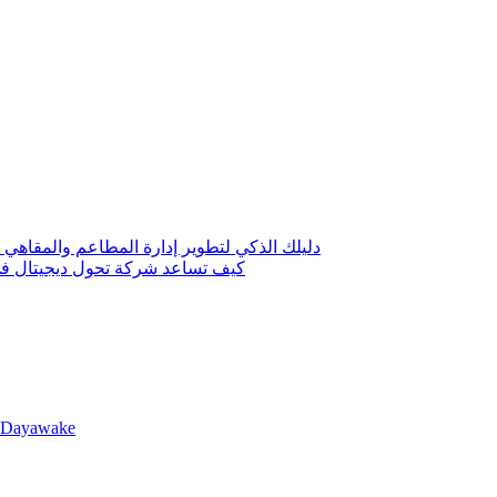
 حلول رقمية لتخفيض التكاليف وزيادة الأرباح
لة لتعزيز ظهور نشاطك في الكويت؟
llDayawake