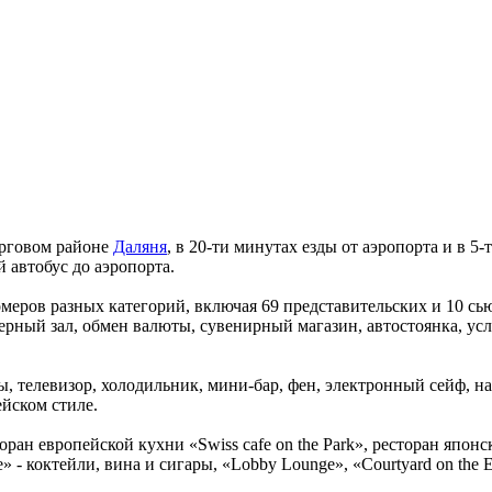
орговом районе
Даляня
, в 20-ти минутах езды от аэропорта и в 5
й автобус до аэропорта.
омеров разных категорий, включая 69 представительских и 10 с
ерный зал, обмен валюты, сувенирный магазин, автостоянка, услу
, телевизор, холодильник, мини-бар, фен, электронный сейф, наб
ейском стиле.
оран европейской кухни «Swiss cafe on the Park», ресторан японс
e» - коктейли, вина и сигары, «Lobby Lounge», «Courtyard on the 