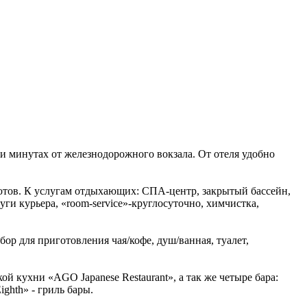
-ти минутах от железнодорожного вокзала. От отеля удобно
ьютов. К услугам отдыхающих: СПА-центр, закрытый бассейн,
ги курьера, «room-service»-круглосуточно, химчистка,
ор для приготовления чая/кофе, душ/ванная, туалет,
кой кухни «AGO Japanese Restaurant», а так же четыре бара:
Eighth» - гриль бары.