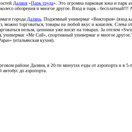
ностей
Даляня
«
Парк труда
». Это огромна парковая зона и парк 
колесо обозрения и многое другое. Вход в парк - бесплатный!!!
рмаги города
Далянь
. Подземный универмаг «Виктория» (вход ка
из, можно торговаться, товары на любой вкус и кошелек. Слева 
говаться нельзя, ценники уже висят на товарах. За отелем «Swis
), универмаг «Me Call», спортивный универмаг и многое другое
apas» (итальянская кухня).
рговом районе Даляня, в 20-ти минутах езды от аэропорта и в 5
 автобус до аэропорта.