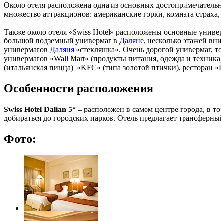
Около отеля расположена одна из основных достопримечатель
множество аттракционов: американские горки, комната страха, 
Также около отеля «Swiss Hotel» расположены основные униве
большой подземный универмаг в
Даляне
, несколько этажей вн
универмагов
Даляня
«стекляшка». Очень дорогой универмаг, тор
универмагов «Wall Mart» (продукты питания, одежда и техника
(итальянская пицца), «KFC» (типа золотой птички), ресторан «P
Особенности расположения
Swiss Hotel Dalian 5*
– расположен в самом центре города, в то
добираться до городских парков. Отель предлагает трансферный
Фото: