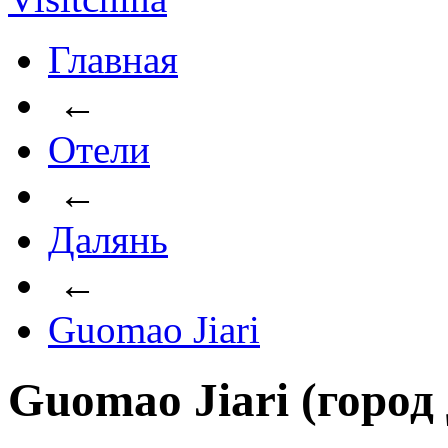
Главная
←
Отели
←
Далянь
←
Guomao Jiari
Guomao Jiari (город