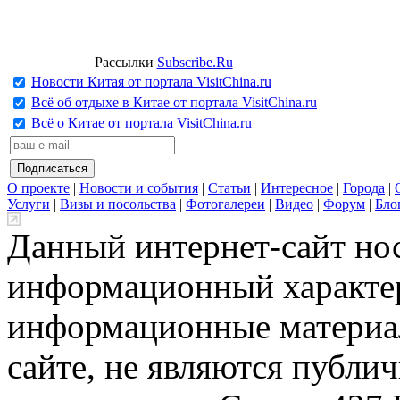
Рассылки
Subscribe.Ru
Новости Китая от портала VisitChina.ru
Всё об отдыхе в Китае от портала VisitChina.ru
Всё о Китае от портала VisitChina.ru
О проекте
|
Новости и события
|
Статьи
|
Интересное
|
Города
|
Услуги
|
Визы и посольства
|
Фотогалереи
|
Видео
|
Форум
|
Бло
Данный интернет-сайт но
информационный характер
информационные материа
сайте, не являются публи