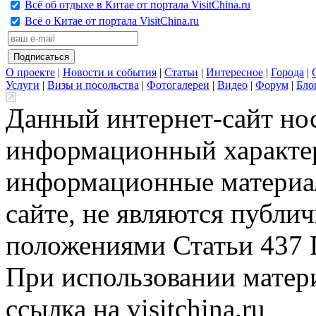
Всё об отдыхе в Китае от портала VisitChina.ru
Всё о Китае от портала VisitChina.ru
О проекте
|
Новости и события
|
Статьи
|
Интересное
|
Города
|
Услуги
|
Визы и посольства
|
Фотогалереи
|
Видео
|
Форум
|
Бло
Данный интернет-сайт но
информационный характер
информационные материа
сайте, не являются публи
положениями Статьи 437 
При использовании матери
ссылка на visitchina.ru