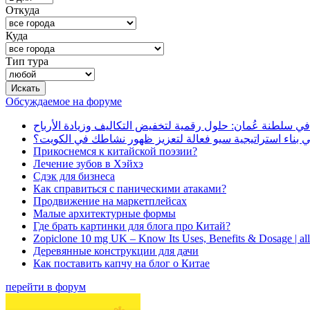
Откуда
Куда
Тип тура
Обсуждаемое на форуме
في سلطنة عُمان: حلول رقمية لتخفيض التكاليف وزيادة الأرباح
بناء استراتيجية سيو فعالة لتعزيز ظهور نشاطك في الكويت؟
Прикоснемся к китайской поэзии?
Лечение зубов в Хэйхэ
Сдэк для бизнеса
Как справиться с паническими атаками?
Продвижение на маркетплейсах
Малые архитектурные формы
Где брать картинки для блога про Китай?
Zopiclone 10 mg UK – Know Its Uses, Benefits & Dosage | a
Деревянные конструкции для дачи
Как поставить капчу на блог о Китае
перейти в форум