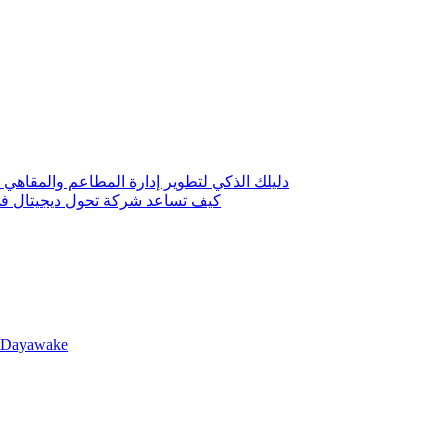
دليلك الذكي لتطوير إدارة المطاعم والمقاهي 
كيف تساعد شركة تحول ديجيتال في 
llDayawake