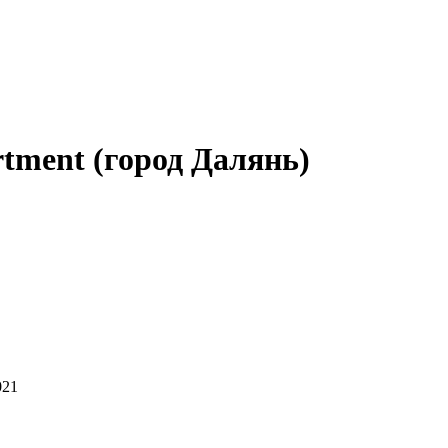
rtment (город Далянь)
021