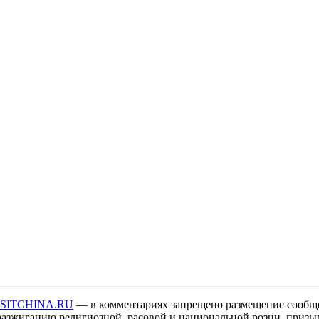
ISITCHINA.RU
— в комментариях запрещено размещение сообщ
разжиганию религиозной, расовой и национальной розни, призы