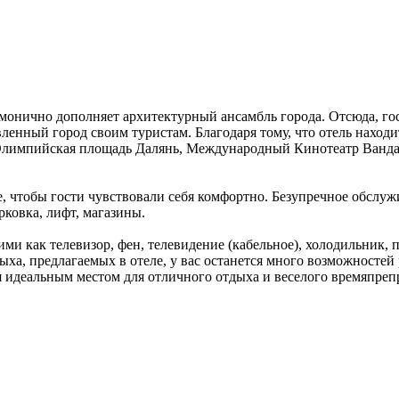
монично дополняет архитектурный ансамбль города. Отсюда, го
ленный город своим туристам. Благодаря тому, что отель находи
Олимпийская площадь Далянь, Международный Кинотеатр Ванда, г
е, чтобы гости чувствовали себя комфортно. Безупречное обслу
рковка, лифт, магазины.
ми как телевизор, фен, телевидение (кабельное), холодильник,
ха, предлагаемых в отеле, у вас останется много возможностей 
я идеальным местом для отличного отдыха и веселого времяпре