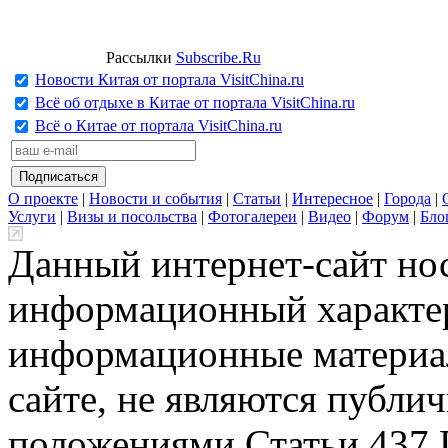
Рассылки
Subscribe.Ru
Новости Китая от портала VisitChina.ru
Всё об отдыхе в Китае от портала VisitChina.ru
Всё о Китае от портала VisitChina.ru
О проекте
|
Новости и события
|
Статьи
|
Интересное
|
Города
|
Услуги
|
Визы и посольства
|
Фотогалереи
|
Видео
|
Форум
|
Бло
Данный интернет-сайт но
информационный характер
информационные материа
сайте, не являются публи
положениями Статьи 437 