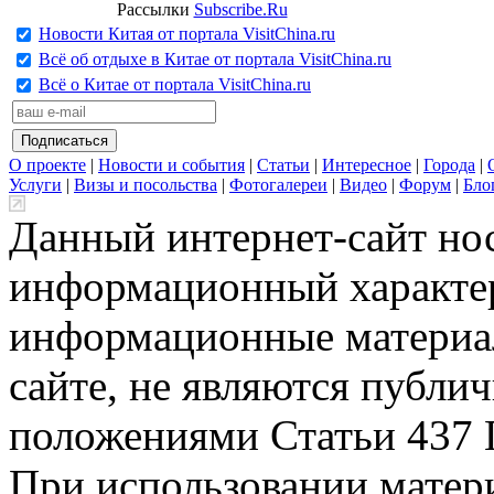
Рассылки
Subscribe.Ru
Новости Китая от портала VisitChina.ru
Всё об отдыхе в Китае от портала VisitChina.ru
Всё о Китае от портала VisitChina.ru
О проекте
|
Новости и события
|
Статьи
|
Интересное
|
Города
|
Услуги
|
Визы и посольства
|
Фотогалереи
|
Видео
|
Форум
|
Бло
Данный интернет-сайт но
информационный характер
информационные материа
сайте, не являются публи
положениями Статьи 437 
При использовании матери